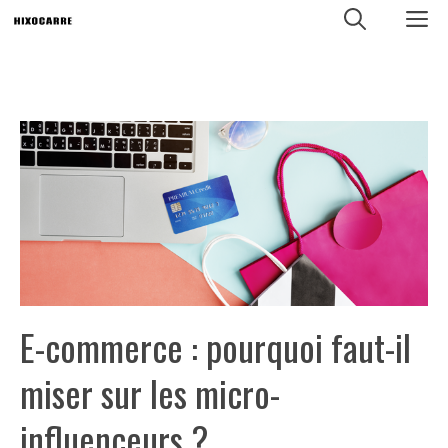
Aller
M
au
contenu
E-commerce : pourquoi faut-il
miser sur les micro-
influenceurs ?