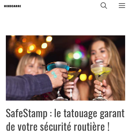
Aller
M
au
contenu
SafeStamp : le tatouage garant
de votre sécurité routière !